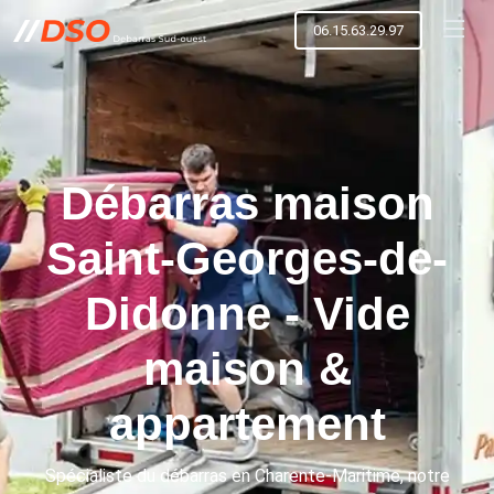
06.15.63.29.97
Débarras maison
Saint-Georges-de-
Didonne - Vide
maison &
appartement
Spécialiste du débarras en Charente-Maritime, notre