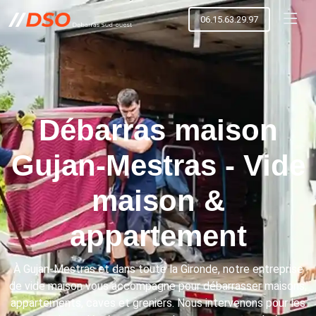
06.15.63.29.97
Débarras maison
Gujan-Mestras - Vide
maison &
appartement
À Gujan-Mestras et dans toute la Gironde, notre entreprise
de vide maison vous accompagne pour débarrasser maisons,
appartements, caves et greniers. Nous intervenons pour les